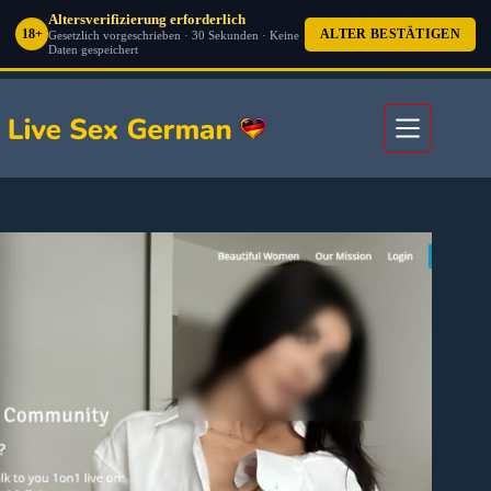
Altersverifizierung erforderlich
18+
ALTER BESTÄTIGEN
Gesetzlich vorgeschrieben · 30 Sekunden · Keine
Daten gespeichert
Zum
Inhalt
springen