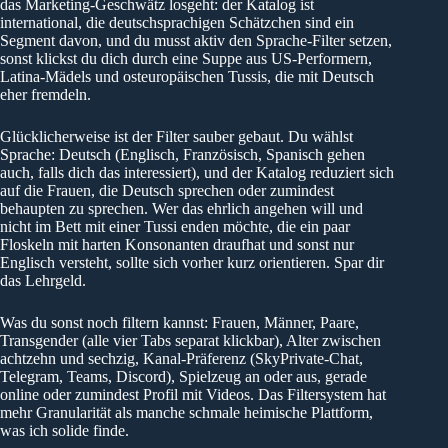
das Marketing-Geschwätz losgeht: der Katalog ist
international, die deutschsprachigen Schätzchen sind ein
Segment davon, und du musst aktiv den Sprache-Filter setzen,
sonst klickst du dich durch eine Suppe aus US-Performern,
Latina-Mädels und osteuropäischen Tussis, die mit Deutsch
eher fremdeln.
Glücklicherweise ist der Filter sauber gebaut. Du wählst
Sprache: Deutsch (Englisch, Französisch, Spanisch gehen
auch, falls dich das interessiert), und der Katalog reduziert sich
auf die Frauen, die Deutsch sprechen oder zumindest
behaupten zu sprechen. Wer das ehrlich angehen will und
nicht im Bett mit einer Tussi enden möchte, die ein paar
Floskeln mit harten Konsonanten draufhat und sonst nur
Englisch versteht, sollte sich vorher kurz orientieren. Spar dir
das Lehrgeld.
Was du sonst noch filtern kannst: Frauen, Männer, Paare,
Transgender (alle vier Tabs separat klickbar), Alter zwischen
achtzehn und sechzig, Kanal-Präferenz (SkyPrivate-Chat,
Telegram, Teams, Discord), Spielzeug an oder aus, gerade
online oder zumindest Profil mit Videos. Das Filtersystem hat
mehr Granularität als manche schmale heimische Plattform,
was ich solide finde.