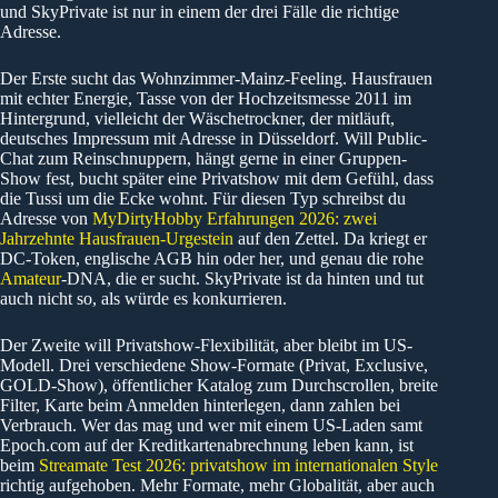
und SkyPrivate ist nur in einem der drei Fälle die richtige
Adresse.
Der Erste sucht das Wohnzimmer-Mainz-Feeling. Hausfrauen
mit echter Energie, Tasse von der Hochzeitsmesse 2011 im
Hintergrund, vielleicht der Wäschetrockner, der mitläuft,
deutsches Impressum mit Adresse in Düsseldorf. Will Public-
Chat zum Reinschnuppern, hängt gerne in einer Gruppen-
Show fest, bucht später eine Privatshow mit dem Gefühl, dass
die Tussi um die Ecke wohnt. Für diesen Typ schreibst du
Adresse von
MyDirtyHobby Erfahrungen 2026: zwei
Jahrzehnte Hausfrauen-Urgestein
auf den Zettel. Da kriegt er
DC-Token, englische AGB hin oder her, und genau die rohe
Amateur
-DNA, die er sucht. SkyPrivate ist da hinten und tut
auch nicht so, als würde es konkurrieren.
Der Zweite will Privatshow-Flexibilität, aber bleibt im US-
Modell. Drei verschiedene Show-Formate (Privat, Exclusive,
GOLD-Show), öffentlicher Katalog zum Durchscrollen, breite
Filter, Karte beim Anmelden hinterlegen, dann zahlen bei
Verbrauch. Wer das mag und wer mit einem US-Laden samt
Epoch.com auf der Kreditkartenabrechnung leben kann, ist
beim
Streamate Test 2026: privatshow im internationalen Style
richtig aufgehoben. Mehr Formate, mehr Globalität, aber auch