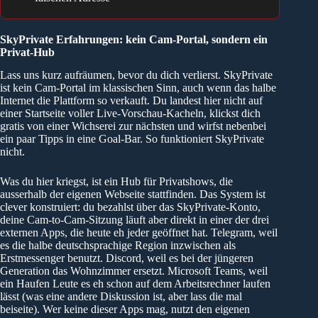
SkyPrivate Erfahrungen: kein Cam-Portal, sondern ein
Privat-Hub
Lass uns kurz aufräumen, bevor du dich verlierst. SkyPrivate
ist kein Cam-Portal im klassischen Sinn, auch wenn das halbe
Internet die Plattform so verkauft. Du landest hier nicht auf
einer Startseite voller Live-Vorschau-Kacheln, klickst dich
gratis von einer Wichserei zur nächsten und wirfst nebenbei
ein paar Tipps in eine Goal-Bar. So funktioniert SkyPrivate
nicht.
Was du hier kriegst, ist ein Hub für Privatshows, die
ausserhalb der eigenen Webseite stattfinden. Das System ist
clever konstruiert: du bezahlst über das SkyPrivate-Konto,
deine Cam-to-Cam-Sitzung läuft aber direkt in einer der drei
externen Apps, die heute eh jeder geöffnet hat. Telegram, weil
es die halbe deutschsprachige Region inzwischen als
Erstmessenger benutzt. Discord, weil es bei der jüngeren
Generation das Wohnzimmer ersetzt. Microsoft Teams, weil
ein Haufen Leute es eh schon auf dem Arbeitsrechner laufen
lässt (was eine andere Diskussion ist, aber lass die mal
beiseite). Wer keine dieser Apps mag, nutzt den eigenen