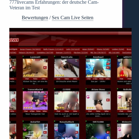
777livecams Erfahrungen: der deutsche Cam-
Veteran im Test
Bewertungen
/
Sex Cam Live Seiten