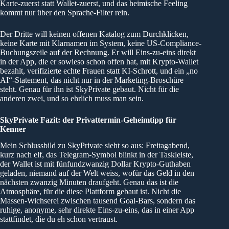
Karte-zuerst statt Wallet-zuerst, und das heimische Feeling
kommt nur über den Sprache-Filter rein.
Der Dritte will keinen offenen Katalog zum Durchklicken,
keine Karte mit Klarnamen im System, keine US-Compliance-
Buchungszeile auf der Rechnung. Er will Eins-zu-eins direkt
in der App, die er sowieso schon offen hat, mit Krypto-Wallet
bezahlt, verifizierte echte Frauen statt KI-Schrott, und ein „no
AI“-Statement, das nicht nur in der Marketing-Broschüre
steht. Genau für ihn ist SkyPrivate gebaut. Nicht für die
anderen zwei, und so ehrlich muss man sein.
SkyPrivate Fazit: der Privattermin-Geheimtipp für
Kenner
Mein Schlussbild zu SkyPrivate sieht so aus: Freitagabend,
kurz nach elf, das Telegram-Symbol blinkt in der Taskleiste,
der Wallet ist mit fünfundzwanzig Dollar Krypto-Guthaben
geladen, niemand auf der Welt weiss, wofür das Geld in den
nächsten zwanzig Minuten draufgeht. Genau das ist die
Atmosphäre, für die diese Plattform gebaut ist. Nicht die
Massen-Wichserei zwischen tausend Goal-Bars, sondern das
ruhige, anonyme, sehr direkte Eins-zu-eins, das in einer App
stattfindet, die du eh schon vertraust.