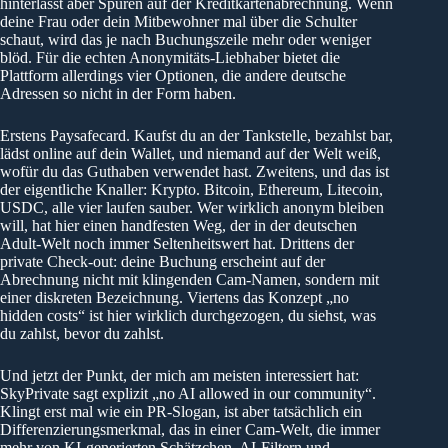
hinterlässt aber Spuren auf der Kreditkartenabrechnung. Wenn
deine Frau oder dein Mitbewohner mal über die Schulter
schaut, wird das je nach Buchungszeile mehr oder weniger
blöd. Für die echten Anonymitäts-Liebhaber bietet die
Plattform allerdings vier Optionen, die andere deutsche
Adressen so nicht in der Form haben.
Erstens Paysafecard. Kaufst du an der Tankstelle, bezahlst bar,
lädst online auf dein Wallet, und niemand auf der Welt weiß,
wofür du das Guthaben verwendet hast. Zweitens, und das ist
der eigentliche Knaller: Krypto. Bitcoin, Ethereum, Litecoin,
USDC, alle vier laufen sauber. Wer wirklich anonym bleiben
will, hat hier einen handfesten Weg, der in der deutschen
Adult-Welt noch immer Seltenheitswert hat. Drittens der
private Check-out: deine Buchung erscheint auf der
Abrechnung nicht mit klingenden Cam-Namen, sondern mit
einer diskreten Bezeichnung. Viertens das Konzept „no
hidden costs“ ist hier wirklich durchgezogen, du siehst, was
du zahlst, bevor du zahlst.
Und jetzt der Punkt, der mich am meisten interessiert hat:
SkyPrivate sagt explizit „no AI allowed in our community“.
Klingt erst mal wie ein PR-Slogan, ist aber tatsächlich ein
Differenzierungsmerkmal, das in einer Cam-Welt, die immer
mehr von KI-generierten Schätzchen, AI-Filtern und