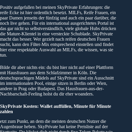
Positiv aufgefallen bei meinen SkyPrivate Erfahrungen: die
reife Ecke ist hier ordentlich besetzt. MILFs, Reife Frauen, ein
paar Damen jenseits der fünfzig und auch ein paar darüber, die
noch live gehen. Für ein international ausgerichtetes Portal ist
das gar nicht so selbstverständlich, viele globale Hubs drücken
die Mature-Klientel in eine versteckte Schublade. SkyPrivate
macht das besser. Wer gezielt nach reifen deutschen Frauen
sucht, kann den Filter-Mix entsprechend einstellen und findet
hier eine respektable Auswahl an MILFs, die wissen, was sie
tun.
Bilde dir aber nichts ein: du bist hier nicht auf einer Plattform
mit Hausfrauen aus dem Schlafzimmer in Köln. Die
deutschsprachigen Mädels auf SkyPrivate sind ein Ausschnitt
im internationalen Pool, einige sitzen in Berlin oder Wien,
andere in Prag oder Budapest. Das Hausfrauen-aus-der-
Nachbarschaft-Feeling holst du dir eher woanders.
SkyPrivate Kosten: Wallet auffüllen, Minute für Minute
zahlen
etzt zum Punkt, an dem die meisten deutschen Nutzer die
Augenbraue heben. SkyPrivate hat keine Preisliste auf der
Startseite. Du klickst dich nicht durch fixe Token-Pakete wie