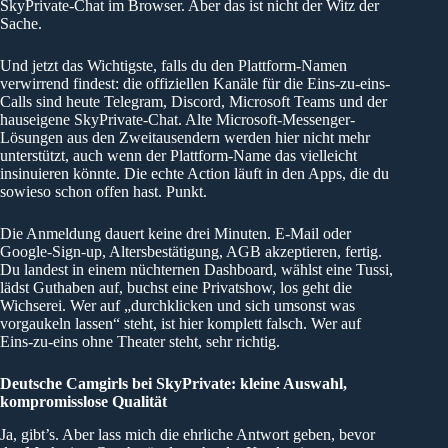
SkyPrivate-Chat im Browser. Aber das ist nicht der Witz der
Sache.
Und jetzt das Wichtigste, falls du den Plattform-Namen
verwirrend findest: die offiziellen Kanäle für die Eins-zu-eins-
Calls sind heute Telegram, Discord, Microsoft Teams und der
hauseigene SkyPrivate-Chat. Alte Microsoft-Messenger-
Lösungen aus den Zweitausendern werden hier nicht mehr
unterstützt, auch wenn der Plattform-Name das vielleicht
insinuieren könnte. Die echte Action läuft in den Apps, die du
sowieso schon offen hast. Punkt.
Die Anmeldung dauert keine drei Minuten. E-Mail oder
Google-Sign-up, Altersbestätigung, AGB akzeptieren, fertig.
Du landest in einem nüchternen Dashboard, wählst eine Tussi,
lädst Guthaben auf, buchst eine Privatshow, los geht die
Wichserei. Wer auf „durchklicken und sich umsonst was
vorgaukeln lassen“ steht, ist hier komplett falsch. Wer auf
Eins-zu-eins ohne Theater steht, sehr richtig.
Deutsche Camgirls bei SkyPrivate: kleine Auswahl,
kompromisslose Qualität
Ja, gibt’s. Aber lass mich die ehrliche Antwort geben, bevor