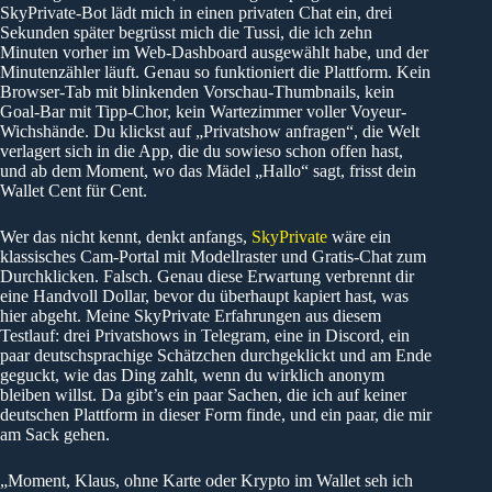
SkyPrivate-Bot lädt mich in einen privaten Chat ein, drei
Sekunden später begrüsst mich die Tussi, die ich zehn
Minuten vorher im Web-Dashboard ausgewählt habe, und der
Minutenzähler läuft. Genau so funktioniert die Plattform. Kein
Browser-Tab mit blinkenden Vorschau-Thumbnails, kein
Goal-Bar mit Tipp-Chor, kein Wartezimmer voller Voyeur-
Wichshände. Du klickst auf „Privatshow anfragen“, die Welt
verlagert sich in die App, die du sowieso schon offen hast,
und ab dem Moment, wo das Mädel „Hallo“ sagt, frisst dein
Wallet Cent für Cent.
Wer das nicht kennt, denkt anfangs,
SkyPrivate
wäre ein
klassisches Cam-Portal mit Modellraster und Gratis-Chat zum
Durchklicken. Falsch. Genau diese Erwartung verbrennt dir
eine Handvoll Dollar, bevor du überhaupt kapiert hast, was
hier abgeht. Meine SkyPrivate Erfahrungen aus diesem
Testlauf: drei Privatshows in Telegram, eine in Discord, ein
paar deutschsprachige Schätzchen durchgeklickt und am Ende
geguckt, wie das Ding zahlt, wenn du wirklich anonym
bleiben willst. Da gibt’s ein paar Sachen, die ich auf keiner
deutschen Plattform in dieser Form finde, und ein paar, die mir
am Sack gehen.
„Moment, Klaus, ohne Karte oder Krypto im Wallet seh ich