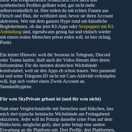
synthetischen Profilen geflutet wird, gar nicht mehr
selbstverständlich ist. Hier redest du mit echten Frauen aus
Fleisch und Blut, die verifiziert sind, bevor sie ihren Account
aktivieren. Wer mit dem ganzen Hype rund um künstliche
Begleiterinnen, ob das jetzt KI-Apps oder
Sexpuppen mit KI-
Anbindung
sind, irgendwann genug hat und einfach wieder
mit einem realen Menschen privat reden will, ist hier richtig.
Punkt.
Ein letzter Hinweis: weil die Sessions in Telegram, Discord
oder Teams laufen, läuft auch der Video-Stream über deren
Infrastruktur. Für die meisten deutschen Wichshände
komfortabel, weil sie den Apps eh schon trauen. Wer paranoid
ist und seine Telegram-ID nicht mit Cam-Aktivität verknüpfen
will, legt sich vorher einen Zweit-Account an.
Standardhygiene.
Für wen SkyPrivate gebaut ist (und für wen nicht)
Statt einer Vergleichstabelle mit Sternchen und Häkchen, lass
mich drei typische heimische Wichshände am Freitagabend
skizzieren. Jeder will im Prinzip dasselbe (eine Frau auf dem
Bildschirm, möglichst geil), aber jeder bringt eine andere
Erwartung an die Plattform mit. Drei Profile, drei Plattformen,