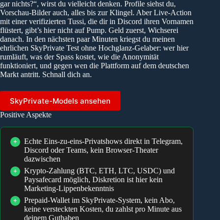
gar nichts?“, wirst du vielleicht denken. Profile siehst du,
Vorschau-Bilder auch, alles bis zur Klingel. Aber Live-Action
mit einer verifizierten Tussi, die dir in Discord ihren Vornamen
flüstert, gibt’s hier nicht auf Pump. Geld zuerst, Wichserei
danach. In den nächsten paar Minuten kriegst du meinen
ehrlichen SkyPrivate Test ohne Hochglanz-Gelaber: wer hier
rumläuft, was der Spass kostet, wie die Anonymität
funktioniert, und gegen wen die Plattform auf dem deutschen
Markt antritt. Schnall dich an.
SkyPrivate-Models ansehen
Positive Aspekte
Echte Eins-zu-eins-Privatshows direkt in Telegram,
+
Discord oder Teams, kein Browser-Theater
dazwischen
Krypto-Zahlung (BTC, ETH, LTC, USDC) und
+
Paysafecard möglich, Diskretion ist hier kein
Marketing-Lippenbekenntnis
Prepaid-Wallet im SkyPrivate-System, kein Abo,
+
keine versteckten Kosten, du zahlst pro Minute aus
deinem Guthaben