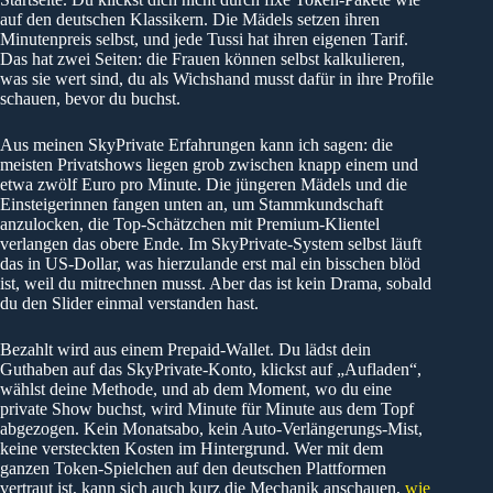
auf den deutschen Klassikern. Die Mädels setzen ihren
Minutenpreis selbst, und jede Tussi hat ihren eigenen Tarif.
Das hat zwei Seiten: die Frauen können selbst kalkulieren,
was sie wert sind, du als Wichshand musst dafür in ihre Profile
schauen, bevor du buchst.
Aus meinen SkyPrivate Erfahrungen kann ich sagen: die
meisten Privatshows liegen grob zwischen knapp einem und
etwa zwölf Euro pro Minute. Die jüngeren Mädels und die
Einsteigerinnen fangen unten an, um Stammkundschaft
anzulocken, die Top-Schätzchen mit Premium-Klientel
verlangen das obere Ende. Im SkyPrivate-System selbst läuft
das in US-Dollar, was hierzulande erst mal ein bisschen blöd
ist, weil du mitrechnen musst. Aber das ist kein Drama, sobald
du den Slider einmal verstanden hast.
Bezahlt wird aus einem Prepaid-Wallet. Du lädst dein
Guthaben auf das SkyPrivate-Konto, klickst auf „Aufladen“,
wählst deine Methode, und ab dem Moment, wo du eine
private Show buchst, wird Minute für Minute aus dem Topf
abgezogen. Kein Monatsabo, kein Auto-Verlängerungs-Mist,
keine versteckten Kosten im Hintergrund. Wer mit dem
ganzen Token-Spielchen auf den deutschen Plattformen
vertraut ist, kann sich auch kurz die Mechanik anschauen,
wie