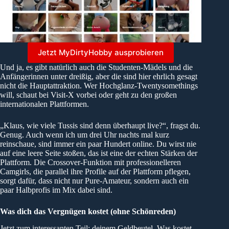
Jetzt MyDirtyHobby ausprobieren
Und ja, es gibt natürlich auch die Studenten-Mädels und die
Anfängerinnen unter dreißig, aber die sind hier ehrlich gesagt
nicht die Hauptattraktion. Wer Hochglanz-Twentysomethings
will, schaut bei Visit-X vorbei oder geht zu den großen
internationalen Plattformen.
„Klaus, wie viele Tussis sind denn überhaupt live?“, fragst du.
Genug. Auch wenn ich um drei Uhr nachts mal kurz
reinschaue, sind immer ein paar Hundert online. Du wirst nie
auf eine leere Seite stoßen, das ist eine der echten Stärken der
Plattform. Die Crossover-Funktion mit professionelleren
Camgirls, die parallel ihre Profile auf der Plattform pflegen,
sorgt dafür, dass nicht nur Pure-Amateur, sondern auch ein
paar Halbprofis im Mix dabei sind.
Was dich das Vergnügen kostet (ohne Schönreden)
Jetzt zum interessanten Teil: deinem Geldbeutel. Was kostet