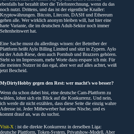
ebenfalls bar bezahlt über die Telefonrechnung, wenn du das
noch nutzt. Drittens, und das ist der eigentliche Knaller:
Kryptowährungen. Bitcoin, Litecoin, DASH und Ethereum
gehen alle. Wer wirklich anonym bleiben will, hat hier eine
harte Variante, die im deutschen Adult-Sektor noch immer
Seltenheitswert hat.
Eine Sache musst du allerdings wissen: der Betreiber der
Plattform heißt Aylo Billing Limited und sitzt in Zypern. Aylo
ist der Adult-Riese, dem auch Pornhub und Brazzers gehören.
Steht so im Impressum, mehr Worte dazu erspare ich mir. Für
die meisten Nutzer ist das egal, aber wer auf alles achtet, weiß
jetzt Bescheid.
MyDirtyHobby gegen den Rest: wer macht’s wo besser?
Wenn du schon dabei bist, eine deutsche Cam-Plattform zu
wählen, lohnt sich ein Blick auf die Konkurrenz. Und nein,
ich werde dir nicht erzählen, dass diese Seite die einzig wahre
Adresse ist. Jeder Mitbewerber hat seine Nische, und es
kommt drauf an, was du suchst.
Visit-X
: ist die direkte Konkurrenz in derselben Liga:
deutsche Plattform, Token-System, Privatshow-Modell. Aber