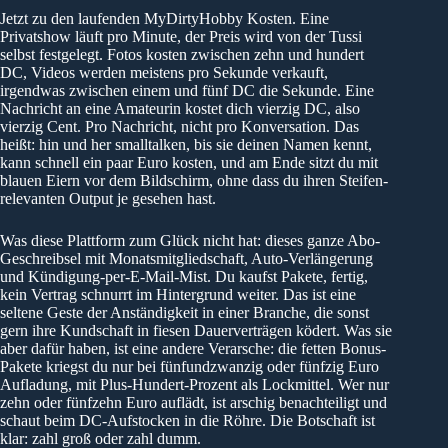
Jetzt zu den laufenden MyDirtyHobby Kosten. Eine
Privatshow läuft pro Minute, der Preis wird von der Tussi
selbst festgelegt. Fotos kosten zwischen zehn und hundert
DC, Videos werden meistens pro Sekunde verkauft,
irgendwas zwischen einem und fünf DC die Sekunde. Eine
Nachricht an eine Amateurin kostet dich vierzig DC, also
vierzig Cent. Pro Nachricht, nicht pro Konversation. Das
heißt: hin und her smalltalken, bis sie deinen Namen kennt,
kann schnell ein paar Euro kosten, und am Ende sitzt du mit
blauen Eiern vor dem Bildschirm, ohne dass du ihren Steifen-
relevanten Output je gesehen hast.
Was diese Plattform zum Glück nicht hat: dieses ganze Abo-
Geschreibsel mit Monatsmitgliedschaft, Auto-Verlängerung
und Kündigung-per-E-Mail-Mist. Du kaufst Pakete, fertig,
kein Vertrag schnurrt im Hintergrund weiter. Das ist eine
seltene Geste der Anständigkeit in einer Branche, die sonst
gern ihre Kundschaft in fiesen Dauerverträgen ködert. Was sie
aber dafür haben, ist eine andere Verarsche: die fetten Bonus-
Pakete kriegst du nur bei fünfundzwanzig oder fünfzig Euro
Aufladung, mit Plus-Hundert-Prozent als Lockmittel. Wer nur
zehn oder fünfzehn Euro auflädt, ist arschig benachteiligt und
schaut beim DC-Aufstocken in die Röhre. Die Botschaft ist
klar: zahl groß oder zahl dumm.