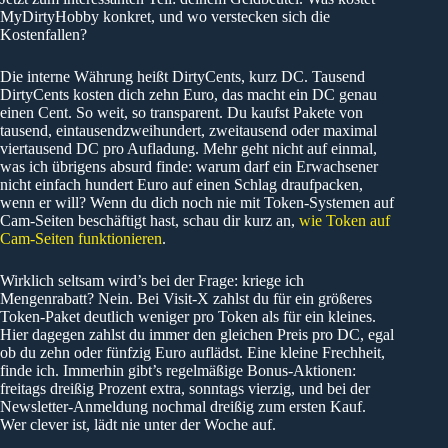
MyDirtyHobby konkret, und wo verstecken sich die
Kostenfallen?
Die interne Währung heißt DirtyCents, kurz DC. Tausend
DirtyCents kosten dich zehn Euro, das macht ein DC genau
einen Cent. So weit, so transparent. Du kaufst Pakete von
tausend, eintausendzweihundert, zweitausend oder maximal
viertausend DC pro Aufladung. Mehr geht nicht auf einmal,
was ich übrigens absurd finde: warum darf ein Erwachsener
nicht einfach hundert Euro auf einen Schlag draufpacken,
wenn er will? Wenn du dich noch nie mit Token-Systemen auf
Cam-Seiten beschäftigt hast, schau dir kurz an,
wie Token auf
Cam-Seiten funktionieren
.
Wirklich seltsam wird’s bei der Frage: kriege ich
Mengenrabatt? Nein. Bei Visit-X zahlst du für ein größeres
Token-Paket deutlich weniger pro Token als für ein kleines.
Hier dagegen zahlst du immer den gleichen Preis pro DC, egal
ob du zehn oder fünfzig Euro auflädst. Eine kleine Frechheit,
finde ich. Immerhin gibt’s regelmäßige Bonus-Aktionen:
freitags dreißig Prozent extra, sonntags vierzig, und bei der
Newsletter-Anmeldung nochmal dreißig zum ersten Kauf.
Wer clever ist, lädt nie unter der Woche auf.