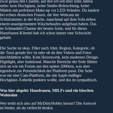
zwar genau den Charme, auf den ich seit über zehn Jahren
stehe: kein Hochglanz, keine Studio-Beleuchtung, keine
Mädels mit perfektem Make-up vor LED-Wänden. Du landest
bei echten deutschen Frauen, die ihre Webcam im
Schlafzimmer, in der Küche, manchmal auf dem Sofa neben
einem unaufgeräumten Wäschehaufen aufgebaut haben. Das
ist Schmuddel-Charme der besten Sorte, und für dieses
Hausfrauen-Klientel hab ich schon immer eine Schwäche
gehabt.
Die Suche ist okay. Filter nach Alter, Region, Kategorie, ob
die Tussi gerade live ist oder ob du ihre Videos und Fotos
durchblättern willst. Kein Hexenwerk, kein modernes Design-
Highlight, aber funktional. Manche Bereiche der Seite fühlen
sich an wie ein Forum aus den späten 2000ern, was aber
irgendwie zur Persönlichkeit der Plattform passt. Die Seite
war nie eine Cam-Plattform, die mit Apple-mäßiger
Hochglanz-Ästhetik punkten wollte, und das ist sympathisch.
Was hier abgeht: Hausfrauen, MILFs und ein bisschen
Wahnsinn
Wer treibt sich also auf MyDirtyHobby herum? Die Antwort
ist breiter, als du vielleicht denkst.