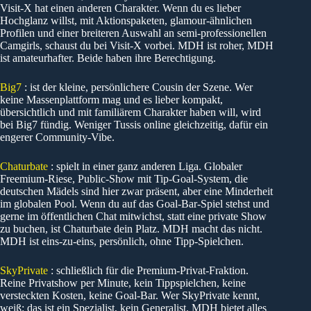
Visit-X hat einen anderen Charakter. Wenn du es lieber
Hochglanz willst, mit Aktionspaketen, glamour-ähnlichen
Profilen und einer breiteren Auswahl an semi-professionellen
Camgirls, schaust du bei Visit-X vorbei. MDH ist roher, MDH
ist amateurhafter. Beide haben ihre Berechtigung.
Big7
: ist der kleine, persönlichere Cousin der Szene. Wer
keine Massenplattform mag und es lieber kompakt,
übersichtlich und mit familiärem Charakter haben will, wird
bei Big7 fündig. Weniger Tussis online gleichzeitig, dafür ein
engerer Community-Vibe.
Chaturbate
: spielt in einer ganz anderen Liga. Globaler
Freemium-Riese, Public-Show mit Tip-Goal-System, die
deutschen Mädels sind hier zwar präsent, aber eine Minderheit
im globalen Pool. Wenn du auf das Goal-Bar-Spiel stehst und
gerne im öffentlichen Chat mitwichst, statt eine private Show
zu buchen, ist Chaturbate dein Platz. MDH macht das nicht.
MDH ist eins-zu-eins, persönlich, ohne Tipp-Spielchen.
SkyPrivate
: schließlich für die Premium-Privat-Fraktion.
Reine Privatshow per Minute, kein Tippspielchen, keine
versteckten Kosten, keine Goal-Bar. Wer SkyPrivate kennt,
weiß: das ist ein Spezialist, kein Generalist. MDH bietet alles