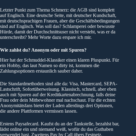
Letzter Punkt zum Thema Schmerz: die AGB sind komplett
auf Englisch. Eine deutsche Seite, mit deutscher Kundschaft,
mit deutschsprachigen Frauen, aber die Geschäftsbedingungen
sind auf Englisch. Was soll das? Schlamperei oder bewusste
Hürde, damit der Durchschnittsuser nicht versteht, was er da
unterschreibt? Mehr Worte dazu erspare ich mir.
Wie zahlst du? Anonym oder mit Spuren?
Hier hat der Schmuddel-Klassiker einen klaren Pluspunkt. Für
ein Hobby, das laut Namen so dirty ist, kommen die
Zahlungsoptionen erstaunlich sauber daher.
Die Standardmethoden sind alle da: Visa, Mastercard, SEPA-
Lastschrift, Sofortüberweisung. Klassisch, schnell, aber eben
auch mit Spuren auf der Kreditkartenabrechnung, falls deine
Frau oder dein Mitbewohner mal nachschaut. Für die echten
Anonymitätsfans bietet der Laden allerdings drei Optionen,
die andere Plattformen vermissen lassen.
Erstens Paysafecard. Kaufst du an der Tankstelle, bezahlst bar,
lädst online ein und niemand weiß, wofür du das Guthaben
verwendet hast. Zweitens Pay by Call übers Festnetz,