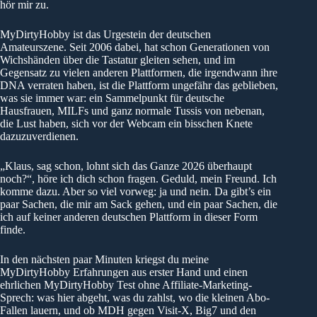
hör mir zu.
MyDirtyHobby ist das Urgestein der deutschen
Amateurszene. Seit 2006 dabei, hat schon Generationen von
Wichshänden über die Tastatur gleiten sehen, und im
Gegensatz zu vielen anderen Plattformen, die irgendwann ihre
DNA verraten haben, ist die Plattform ungefähr das geblieben,
was sie immer war: ein Sammelpunkt für deutsche
Hausfrauen, MILFs und ganz normale Tussis von nebenan,
die Lust haben, sich vor der Webcam ein bisschen Knete
dazuzuverdienen.
„Klaus, sag schon, lohnt sich das Ganze 2026 überhaupt
noch?“, höre ich dich schon fragen. Geduld, mein Freund. Ich
komme dazu. Aber so viel vorweg: ja und nein. Da gibt’s ein
paar Sachen, die mir am Sack gehen, und ein paar Sachen, die
ich auf keiner anderen deutschen Plattform in dieser Form
finde.
In den nächsten paar Minuten kriegst du meine
MyDirtyHobby Erfahrungen aus erster Hand und einen
ehrlichen MyDirtyHobby Test ohne Affiliate-Marketing-
Sprech: was hier abgeht, was du zahlst, wo die kleinen Abo-
Fallen lauern, und ob MDH gegen Visit-X, Big7 und den