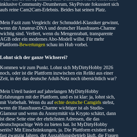
inklusive Community-Drumherum, SkyPrivate fokussiert sich
aufs reine Cam2Cam-Erlebnis. Beides hat seinen Platz.
Mein Fazit zum Vergleich: der Schmuddel-Klassiker gewinnt,
wenn dir Amateur-DNA und deutscher Hausfrauen-Charme
wichtig sind. Verliert, wenn du Mengenrabatt, transparente
AGB oder ein modernes Abo-Modell willst. Für mehr
Plattform-
Bewertungen
schau im Hub vorbei.
Lohnt sich der ganze Wichserei?
Kommen wir zum Punkt. Lohnt sich MyDirtyHobby 2026
noch, oder ist die Plattform inzwischen ein Relikt aus einer
Zeit, in der das deutsche Adult-Netz noch übersichtlich war?
Mein Urteil basiert auf jahrelangen MyDirtyHobby
Erfahrungen mit der Plattform, und es ist klar: ja, lohnt sich,
mit Vorbehalt. Wenn du auf
echte deutsche Camgirls
stehst,
wenn dir Hausfrauen-Charme wichtiger ist als Studio-
Glamour und wenn du Anonymität via Krypto schätzt, dann
ist diese Seite eine der ehrlichsten Adressen, die das
deutschsprachige Web zu bieten hat. Ist MyDirtyHobby
seriös? Mit Einschränkungen, ja. Die Plattform existiert seit
fast zwanzig Jahren, der Auszahlungsbetrieb läuft, die Frauen